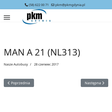
(58) 622 00 71
pkm@pkmgdynia.pl
MAN A 21 (NL313)
Nasze Autobusy
28 czerwiec 2017
Poprzednia strona: MAN A 21 LION'S CITY
Następna strona
Poprzednia
Następna